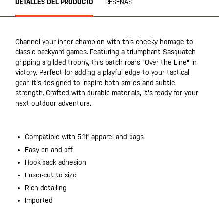
DETALLES DEL PRODUCTO
RESEÑAS
Channel your inner champion with this cheeky homage to
classic backyard games. Featuring a triumphant Sasquatch
gripping a gilded trophy, this patch roars "Over the Line" in
victory. Perfect for adding a playful edge to your tactical
gear, it's designed to inspire both smiles and subtle
strength. Crafted with durable materials, it's ready for your
next outdoor adventure.
Compatible with 5.11® apparel and bags
Easy on and off
Hook-back adhesion
Laser-cut to size
Rich detailing
Imported