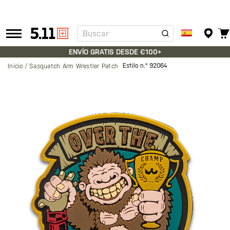
Buscar
Tactical
Gear
ENVÍO GRATIS DESDE €100+
Estilo n.º
92064
Inicio
Sasquatch Arm Wrestler Patch
Saltar
al
final
de
la
galería
de
imágenes