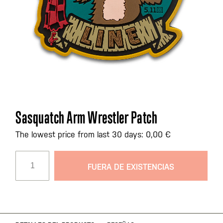
Saltar
Sasquatch Arm Wrestler Patch
al
comienzo
The lowest price from last 30 days: 0,00 €
de
la
FUERA DE EXISTENCIAS
galería
de
imágenes