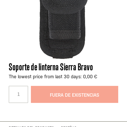
Saltar
Soporte de linterna Sierra Bravo
al
comienzo
The lowest price from last 30 days: 0,00 €
de
la
FUERA DE EXISTENCIAS
galería
de
imágenes