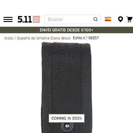
Buscar
Tactical
Gear
ENVÍO GRATIS DESDE €100+
Estilo n.º
56257
Inicio
Soporte de linterna Sierra Bravo
Saltar
al
final
de
la
galería
de
imágenes