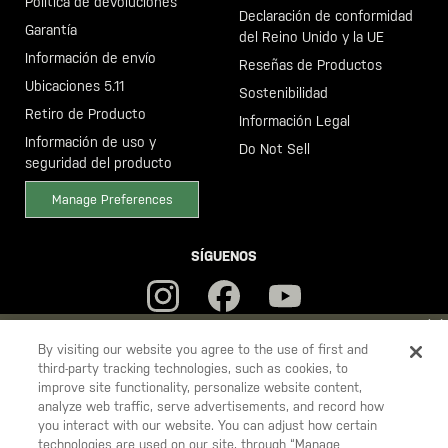
Política de devoluciones
Declaración de conformidad
Garantía
del Reino Unido y la UE
Información de envío
Reseñas de Productos
Ubicaciones 5.11
Sostenibilidad
Retiro de Producto
Información Legal
Información de uso y
Do Not Sell
seguridad del producto
Manage Preferences
SÍGUENOS
YOU ARE SHOPPING ON OUR
ESPAÑA
SITE. WOULD YOU LIKE
By visiting our website you agree to the use of first and
third-party tracking technologies, such as cookies, to
TO SHIP TO ANOTHER COUNTRY?
improve site functionality, personalize website content,
5.11
STAY ON
ESPAÑA
analyze web traffic, serve advertisements, and record how
Tactical
you interact with our website. You can adjust how certain
CHANGE COUNTRY
technologies are used on our site, through “Manage