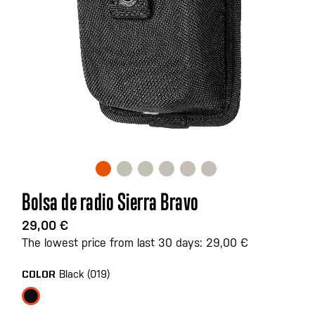
Saltar
Bolsa de radio Sierra Bravo
al
comienzo
29,00 €
de
The lowest price from last 30 days: 29,00 €
la
galería
Black (019)
COLOR
de
imágenes