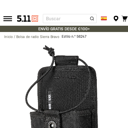
Buscar
Tactical
Gear
ENVÍO GRATIS DESDE €100+
Estilo n.º
56247
Inicio
Bolsa de radio Sierra Bravo
Saltar
al
final
de
la
galería
de
imágenes