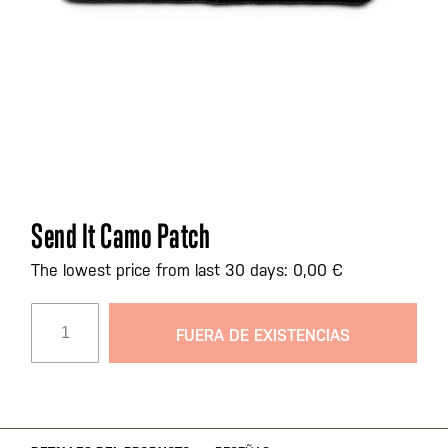
Saltar
Send It Camo Patch
al
comienzo
The lowest price from last 30 days: 0,00 €
de
la
FUERA DE EXISTENCIAS
galería
de
imágenes