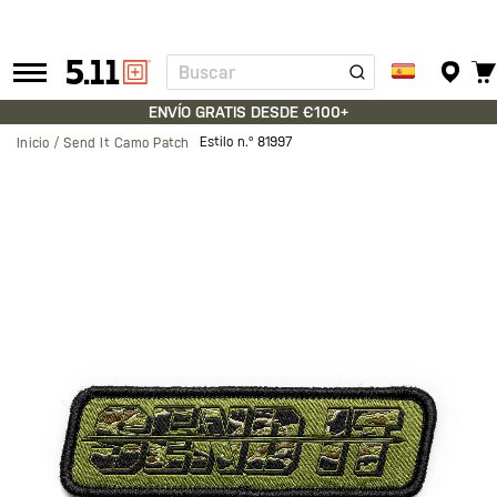
Buscar
Tactical
Gear
ENVÍO GRATIS DESDE €100+
Estilo n.º
81997
Inicio
Send It Camo Patch
Saltar
al
final
de
la
galería
de
imágenes