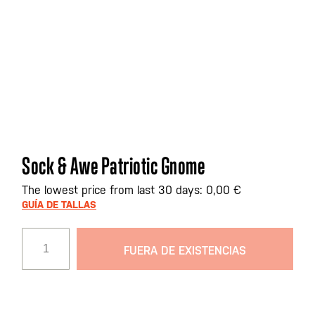
Saltar
Sock & Awe Patriotic Gnome
al
comienzo
The lowest price from last 30 days: 0,00 €
de
GUÍA DE TALLAS
la
galería
FUERA DE EXISTENCIAS
de
imágenes