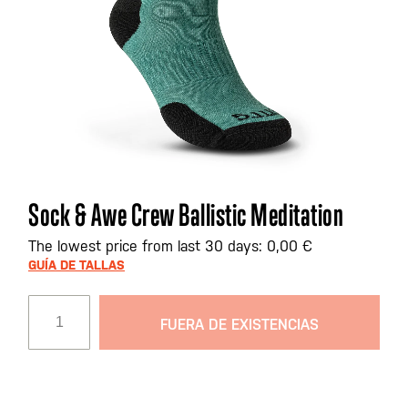
Saltar
Sock & Awe Crew Ballistic Meditation
al
comienzo
The lowest price from last 30 days: 0,00 €
de
GUÍA DE TALLAS
la
galería
FUERA DE EXISTENCIAS
de
imágenes