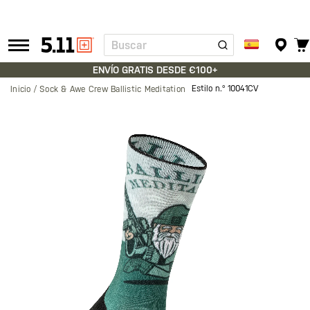
Buscar
Tactical
Gear
ENVÍO GRATIS DESDE €100+
Estilo n.º
10041CV
Inicio
Sock & Awe Crew Ballistic Meditation
Saltar
al
final
de
la
galería
de
imágenes