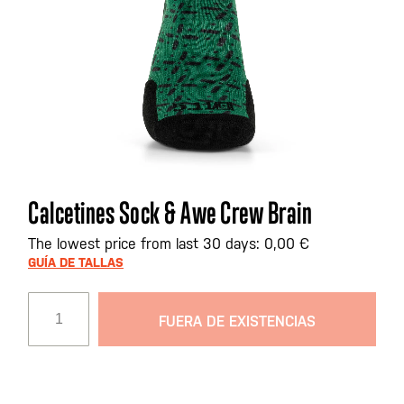
Saltar
Calcetines Sock & Awe Crew Brain
al
comienzo
The lowest price from last 30 days: 0,00 €
de
GUÍA DE TALLAS
la
galería
FUERA DE EXISTENCIAS
de
imágenes