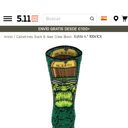
Buscar
Tactical
Gear
ENVÍO GRATIS DESDE €100+
Estilo n.º
10041CX
Inicio
Calcetines Sock & Awe Crew Brain
Saltar
al
final
de
la
galería
de
imágenes