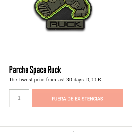
Saltar
Parche Space Ruck
al
comienzo
The lowest price from last 30 days: 0,00 €
de
la
FUERA DE EXISTENCIAS
galería
de
imágenes