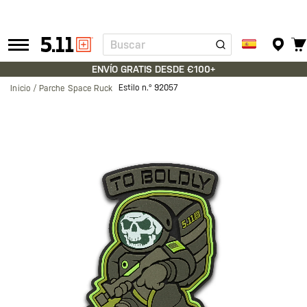
Buscar
Tactical
Gear
ENVÍO GRATIS DESDE €100+
Estilo n.º
92057
Inicio
Parche Space Ruck
Saltar
al
final
de
la
galería
de
imágenes