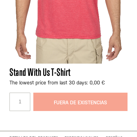
Saltar
Stand With Us T-Shirt
al
comienzo
The lowest price from last 30 days: 0,00 €
de
la
FUERA DE EXISTENCIAS
galería
de
imágenes