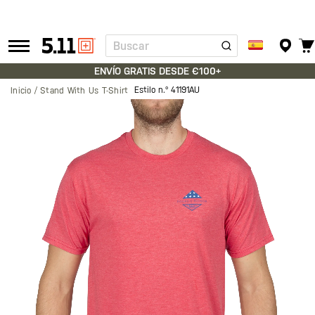
Buscar
Tactical
Gear
ENVÍO GRATIS DESDE €100+
Estilo n.º
41191AU
Inicio
Stand With Us T-Shirt
Saltar
al
final
de
la
galería
de
imágenes