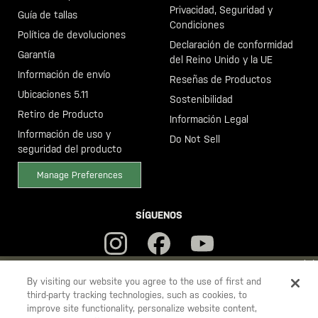
Privacidad, Seguridad y
Guía de tallas
Condiciones
Política de devoluciones
Declaración de conformidad
Garantía
del Reino Unido y la UE
Información de envío
Reseñas de Productos
Ubicaciones 5.11
Sostenibilidad
Retiro de Producto
Información Legal
Información de uso y
Do Not Sell
seguridad del producto
Manage Preferences
SÍGUENOS
YOU ARE SHOPPING ON OUR
ESPAÑA
SITE. WOULD YOU LIKE
By visiting our website you agree to the use of first and
third-party tracking technologies, such as cookies, to
TO SHIP TO ANOTHER COUNTRY?
improve site functionality, personalize website content,
5.11