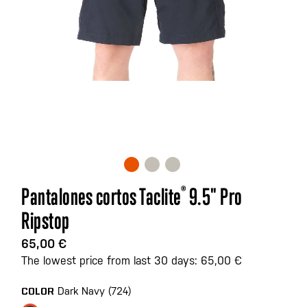
Saltar
Pantalones cortos Taclite
®
9.5" Pro
al
Ripstop
comienzo
de
65,00 €
la
The lowest price from last 30 days: 65,00 €
galería
de
Dark Navy (724)
COLOR
imágenes