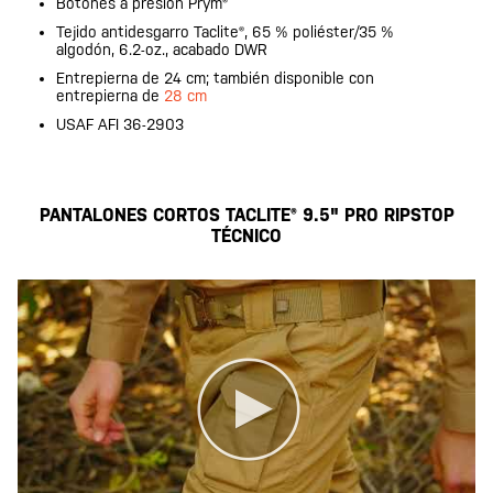
Botones a presión Prym®
Tejido antidesgarro Taclite®, 65 % poliéster/35 %
algodón, 6.2-oz., acabado DWR
Entrepierna de 24 cm; también disponible con
entrepierna de
28 cm
USAF AFI 36-2903
PANTALONES CORTOS TACLITE® 9.5" PRO RIPSTOP
TÉCNICO