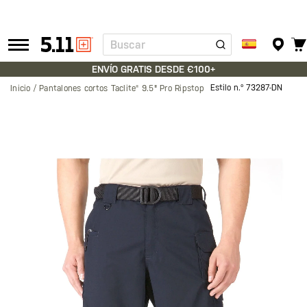
Buscar
Tactical
Gear
ENVÍO GRATIS DESDE €100+
Estilo n.º
73287-DN
Inicio
Pantalones cortos Taclite® 9.5" Pro Ripstop
Saltar
al
final
de
la
galería
de
imágenes