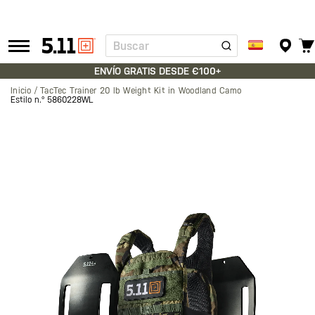
Buscar
Tactical
Gear
ENVÍO GRATIS DESDE €100+
Inicio
TacTec Trainer 20 lb Weight Kit in Woodland Camo
Estilo n.º
5860228WL
Saltar
al
final
de
la
galería
de
imágenes