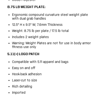
8.75 LB WEIGHT PLATE:
Ergonomic compound curvature steel weight plate
with dual grab handles
12.5" H x 9.5" W; 7.6mm Thickness
Weight: 8.75 lb per plate / 17.5 lb total
Includes 2 weight plates
Warning: Weight Plates are not for use in body armor
fitness use only
5.11[+] LOGO PATCH
Compatible with 5.11 apparel and bags
Easy on and off
Hook-back adhesion
Laser-cut to size
Rich detailing
Imported