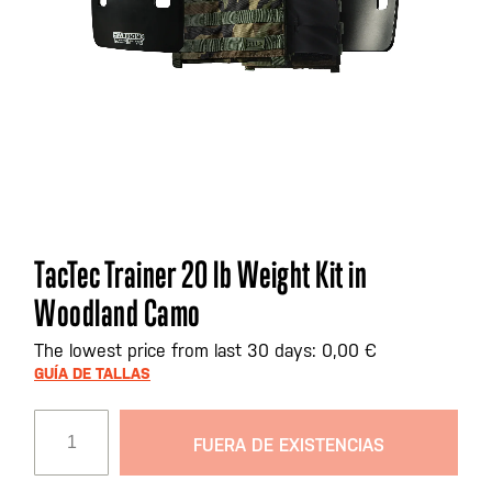
Saltar
TacTec Trainer 20 lb Weight Kit in
al
Woodland Camo
comienzo
de
The lowest price from last 30 days: 0,00 €
la
GUÍA DE TALLAS
galería
de
imágenes
FUERA DE EXISTENCIAS