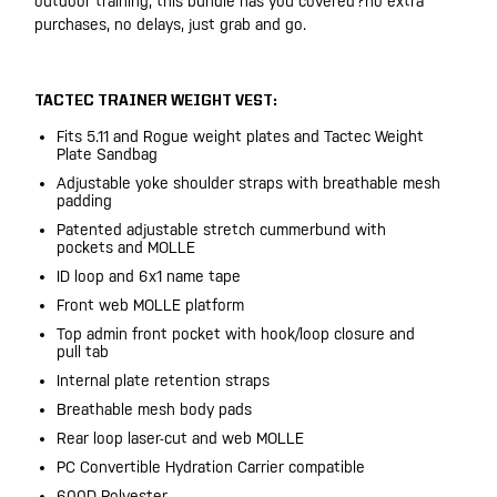
outdoor training, this bundle has you covered?no extra
purchases, no delays, just grab and go.
TACTEC TRAINER WEIGHT VEST:
Fits 5.11 and Rogue weight plates and Tactec Weight
Plate Sandbag
Adjustable yoke shoulder straps with breathable mesh
padding
Patented adjustable stretch cummerbund with
pockets and MOLLE
ID loop and 6x1 name tape
Front web MOLLE platform
Top admin front pocket with hook/loop closure and
pull tab
Internal plate retention straps
Breathable mesh body pads
Rear loop laser-cut and web MOLLE
PC Convertible Hydration Carrier compatible
600D Polyester