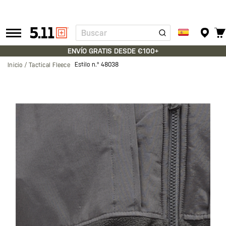
Buscar
Tactical
Gear
ENVÍO GRATIS DESDE €100+
Estilo n.º
48038
Inicio
Tactical Fleece
Saltar
al
final
de
la
galería
de
imágenes