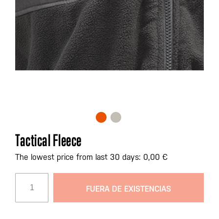
Saltar
Tactical Fleece
al
comienzo
The lowest price from last 30 days: 0,00 €
de
la
FUERA DE EXISTENCIAS
galería
de
imágenes