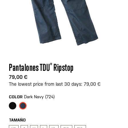
Saltar
Pantalones TDU
®
Ripstop
al
comienzo
79,00 €
de
The lowest price from last 30 days: 79,00 €
la
galería
Dark Navy (724)
COLOR
de
imágenes
TAMAÑO