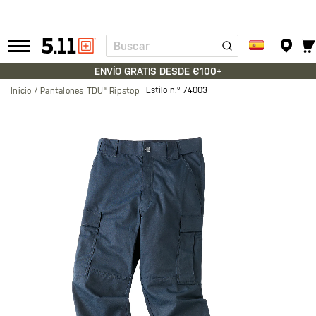
Buscar
Tactical
Gear
ENVÍO GRATIS DESDE €100+
Estilo n.º
74003
Inicio
Pantalones TDU® Ripstop
Saltar
al
final
de
la
galería
de
imágenes