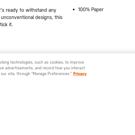
100% Paper
t's ready to withstand any
e unconventional designs, this
ck it.
racking technologies, such as cookies, to improve
serve advertisements, and record how you interact
U LIKE TO SHIP TO ANOTHER COUNTRY?
STAY ON
ESPAÑA
 our site, through “Manage Preferences.”
Privacy
SUSCRÍBETE A NUESTRO BOLETÍN
Mantente al día sobre nuestras últimas ofertas, nuevos productos e
historias del mundo 5.11
Consiento el tratamiento de mis datos personales con fines de marketing bas