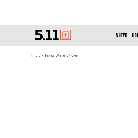
NUEVO
HO
Tactical
Gear
Inicio
Texas State Sticker
Saltar
al
final
de
la
galería
de
imágenes