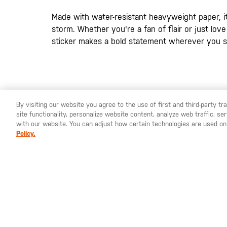
de
imágenes
Made with water-resistant heavyweight paper, i
storm. Whether you're a fan of flair or just lov
sticker makes a bold statement wherever you sti
By visiting our website you agree to the use of first and third-party t
site functionality, personalize website content, analyze web traffic, 
YOU ARE SHOPPING ON OUR
ESPAÑA
SITE. WOULD YO
with our website. You can adjust how certain technologies are used on
Policy.