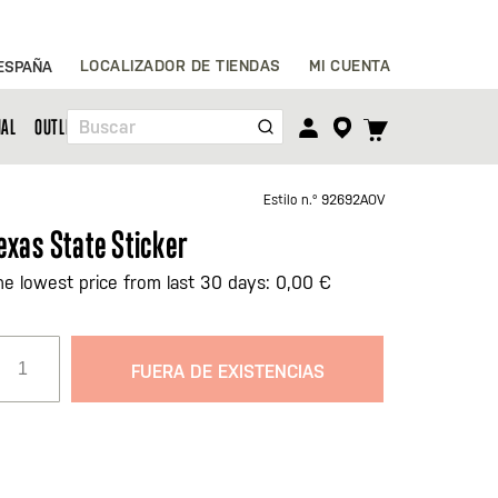
Ir
LOCALIZADOR DE TIENDAS
MI CUENTA
ESPAÑA
al
contenido
TOGGLE
NAL
OUTLET
Buscar
CART
MENU
Estilo n.º
92692AOV
exas State Sticker
he lowest price from last 30 days: 0,00 €
FUERA DE EXISTENCIAS