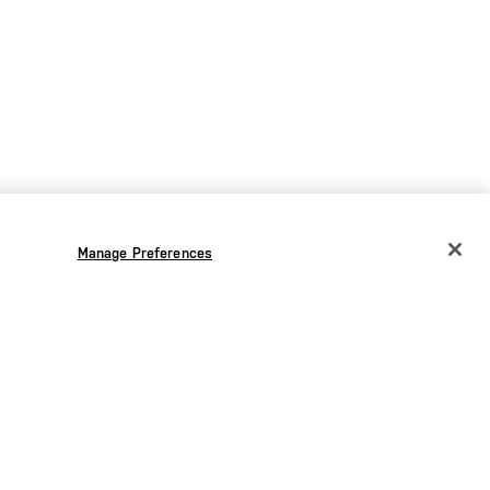
Manage Preferences
CHANGE COUNTRY
EUROPE
Austria
€
Bélgica
€
Bulgaria
€
Croacia
€
ado
Chequia
€