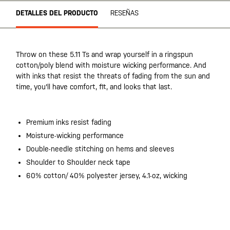
DETALLES DEL PRODUCTO
RESEÑAS
Throw on these 5.11 Ts and wrap yourself in a ringspun
cotton/poly blend with moisture wicking performance. And
with inks that resist the threats of fading from the sun and
time, you'll have comfort, fit, and looks that last.
Premium inks resist fading
Moisture-wicking performance
Double-needle stitching on hems and sleeves
Shoulder to Shoulder neck tape
60% cotton/ 40% polyester jersey, 4.1-oz, wicking