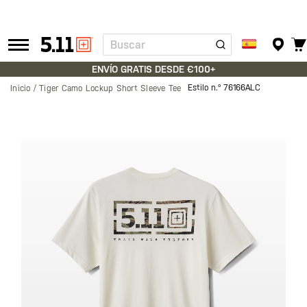
Buscar
Tactical
Gear
ENVÍO GRATIS DESDE €100+
Estilo n.º
76166ALC
Inicio
Tiger Camo Lockup Short Sleeve Tee
Saltar
al
final
de
la
galería
de
imágenes