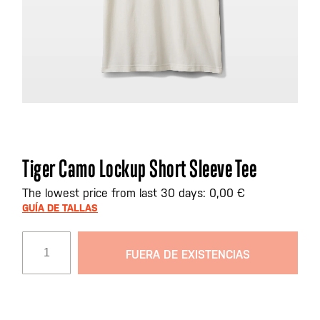
Saltar
Tiger Camo Lockup Short Sleeve Tee
al
comienzo
The lowest price from last 30 days: 0,00 €
de
GUÍA DE TALLAS
la
galería
FUERA DE EXISTENCIAS
de
imágenes