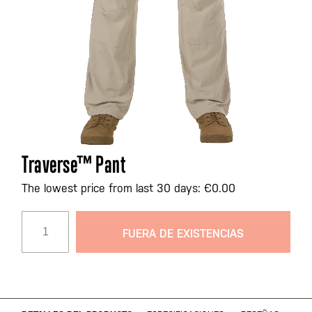
Saltar
Traverse™ Pant
al
comienzo
The lowest price from last 30 days: €0.00
de
la
FUERA DE EXISTENCIAS
galería
de
imágenes