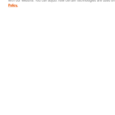
with our website. You can adjust how certain technologies are used on
Policy.
62,00 €
Pack de 2 camisetas
de manga larga
Performance Utili-T