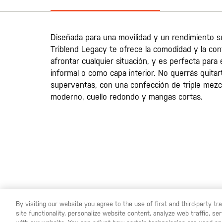
la
galería
de
imágenes
Diseñada para una movilidad y un rendimiento su
Triblend Legacy te ofrece la comodidad y la con
afrontar cualquier situación, y es perfecta para
informal o como capa interior. No querrás quita
superventas, con una confección de triple mezc
moderno, cuello redondo y mangas cortas.
By visiting our website you agree to the use of first and third-party t
site functionality, personalize website content, analyze web traffic, 
YOU ARE SHOPPING ON OUR
ESPAÑA
SITE. WOULD YO