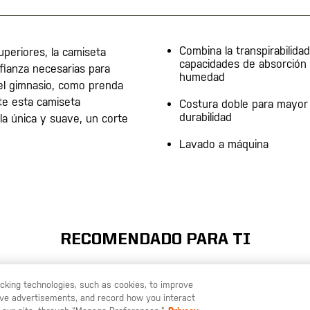
Combina la transpirabilida
periores, la camiseta
capacidades de absorción
fianza necesarias para
humedad
 el gimnasio, como prenda
rte esta camiseta
Costura doble para mayor
durabilidad
la única y suave, un corte
Lavado a máquina
RECOMENDADO PARA TI
racking technologies, such as cookies, to improve
serve advertisements, and record how you interact
U LIKE TO SHIP TO ANOTHER COUNTRY?
STAY ON
ESPAÑA