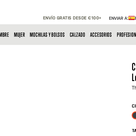
ENVÍO GRATIS DESDE €100+
ENVIAR A:
MBRE
MUJER
MOCHILAS Y BOLSOS
CALZADO
ACCESORIOS
PROFESIO
C
L
T
C
T