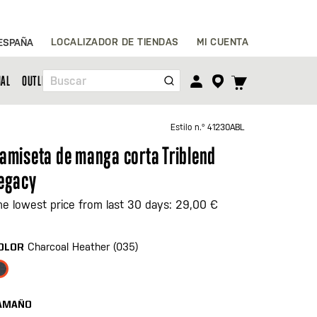
Ir
LOCALIZADOR DE TIENDAS
MI CUENTA
ESPAÑA
al
contenido
TOGGLE
NAL
OUTLET
Buscar
CART
MENU
Estilo n.º
41230ABL
amiseta de manga corta Triblend
egacy
he lowest price from last 30 days: 29,00 €
Charcoal Heather (035)
OLOR
AMAÑO