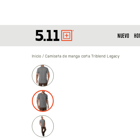
NUEVO
HO
Tactical
Gear
Inicio
Camiseta de manga corta Triblend Legacy
Saltar
al
final
de
la
galería
de
imágenes