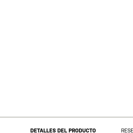
Saltar
al
comienzo
de
DETALLES DEL PRODUCTO
RES