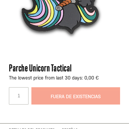
Saltar
Parche Unicorn Tactical
al
comienzo
The lowest price from last 30 days: 0,00 €
de
la
FUERA DE EXISTENCIAS
galería
de
imágenes