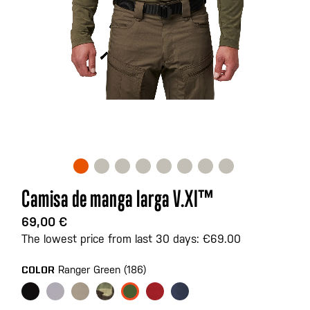
Saltar
Camisa de manga larga V.XI™
al
comienzo
69,00 €
de
The lowest price from last 30 days: €69.00
la
galería
Ranger Green (186)
COLOR
de
imágenes