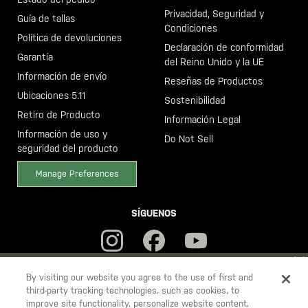
Privacidad, Seguridad y
Guía de tallas
Condiciones
Política de devoluciones
Declaración de conformidad
Garantía
del Reino Unido y la UE
Información de envío
Reseñas de Productos
Ubicaciones 5.11
Sostenibilidad
Retiro de Producto
Información Legal
Información de uso y
Do Not Sell
seguridad del producto
Manage Preferences
SÍGUENOS
YOU ARE SHOPPING ON OUR
ESPAÑA
SITE. WOULD YOU LIKE
By visiting our website you agree to the use of first and
third-party tracking technologies, such as cookies, to
TO SHIP TO ANOTHER COUNTRY?
improve site functionality, personalize website content,