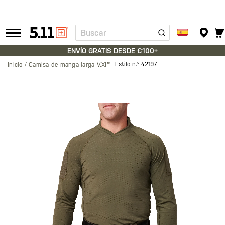
Buscar
Tactical
Gear
ENVÍO GRATIS DESDE €100+
Estilo n.º
42197
Inicio
Camisa de manga larga V.XI™
Saltar
al
final
de
la
galería
de
imágenes