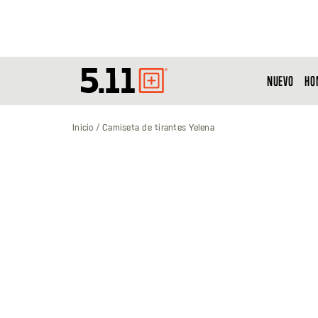
NUEVO
HO
Tactical
Gear
Inicio
Camiseta de tirantes Yelena
Saltar
al
final
de
la
galería
de
imágenes