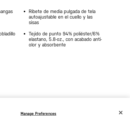
mangas
Ribete de media pulgada de tela
autoajustable en el cuello y las
sisas
obladillo
Tejido de punto 94% poliéster/6%
elastano, 5.8-oz., con acabado anti-
olor y absorbente
Manage Preferences
CHANGE COUNTRY
EUROPE