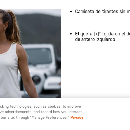
Camiseta de tirantes sin 
Etiqueta [+]® tejida en el d
delantero izquierdo
racking technologies, such as cookies, to improve
serve advertisements, and record how you interact
U LIKE TO SHIP TO ANOTHER COUNTRY?
STAY ON
ESPAÑA
 our site, through “Manage Preferences.”
Privacy