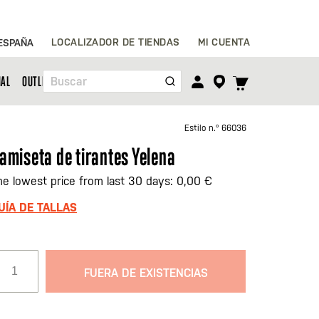
Ir
LOCALIZADOR DE TIENDAS
MI CUENTA
ESPAÑA
al
contenido
TOGGLE
NAL
OUTLET
Buscar
CART
MENU
Estilo n.º
66036
amiseta de tirantes Yelena
he lowest price from last 30 days: 0,00 €
UÍA DE TALLAS
FUERA DE EXISTENCIAS