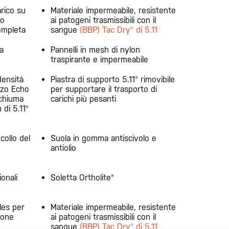
arico su
Materiale impermeabile, resistente
mo
ai patogeni trasmissibili con il
ompleta
sangue
(BBP) Tac Dry® di 5.11
a
Pannelli in mesh di nylon
traspirante e impermeabile
densità
Piastra di supporto 5.11® rimovibile
lzo Echo
per supportare il trasporto di
schiuma
carichi più pesanti
di 5.11®
collo del
Suola in gomma antiscivolo e
antiolio
ionali
Soletta Ortholite®
les per
Materiale impermeabile, resistente
lone
ai patogeni trasmissibili con il
sangue
(BBP) Tac Dry® di 5.11