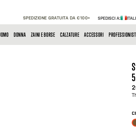
SPEDIZIONE GRATUITA DA €100+
SPEDISCI A:
ITAL
UOMO
DONNA
ZAINI E BORSE
CALZATURE
ACCESSORI
PROFESSIONIST
S
5
2
T
C