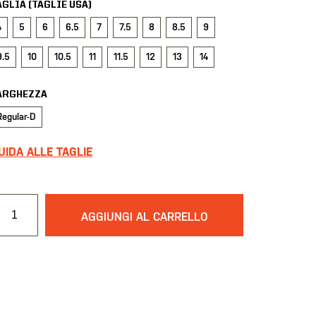
AGLIA (TAGLIE USA)
4
5
6
6.5
7
7.5
8
8.5
9
9.5
10
10.5
11
11.5
12
13
14
ARGHEZZA
Regular-D
UIDA ALLE TAGLIE
AGGIUNGI AL CARRELLO