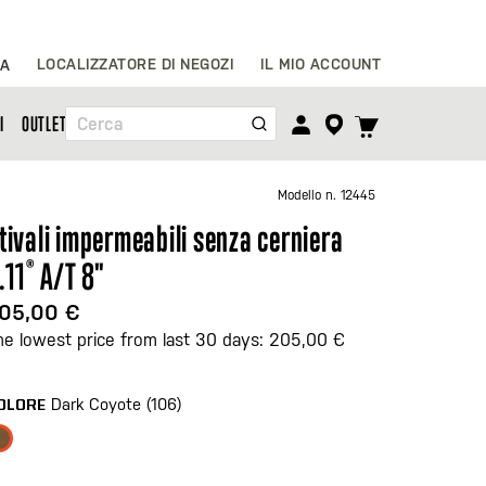
Salta
LOCALIZZATORE DI NEGOZI
IL MIO ACCOUNT
IA
al
contenuto
TOGGLE
I
OUTLET
Cerca
CART
MENU
Modello n.
12445
tivali impermeabili senza cerniera
.11
®
A/T 8"
05,00 €
he lowest price from last 30 days: 205,00 €
Dark Coyote (106)
OLORE