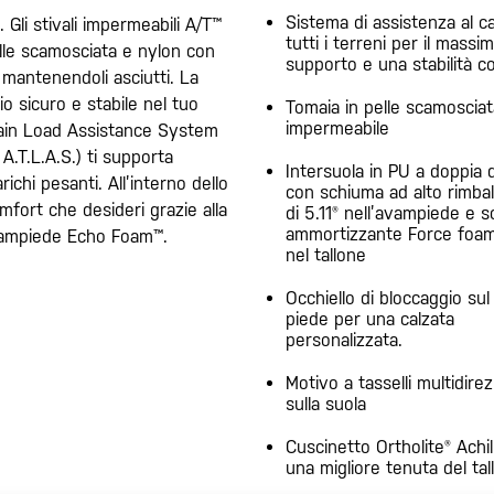
Sistema di assistenza al c
. Gli stivali impermeabili A/T™
tutti i terreni per il massi
elle scamosciata e nylon con
supporto e una stabilità c
mantenendoli asciutti. La
io sicuro e stabile nel tuo
Tomaia in pelle scamosciat
impermeabile
rrain Load Assistance System
 A.T.L.A.S.) ti supporta
Intersuola in PU a doppia 
ichi pesanti. All’interno dello
con schiuma ad alto rimba
omfort che desideri grazie alla
di 5.11® nell’avampiede e 
ammortizzante Force foam 
’avampiede Echo Foam™.
nel tallone
Occhiello di bloccaggio sul 
piede per una calzata
personalizzata.
Motivo a tasselli multidirez
sulla suola
Cuscinetto Ortholite® Achil
una migliore tenuta del tal