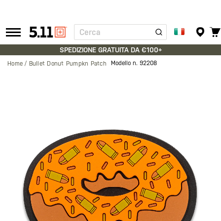
Cerca
Tactical
Gear
SPEDIZIONE GRATUITA DA €100+
Modello n.
92208
Home
Bullet Donut Pumpkn Patch
Vai
alla
fine
della
galleria
di
immagini