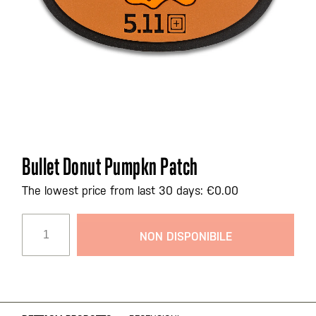
Vai
Bullet Donut Pumpkn Patch
all'inizio
della
The lowest price from last 30 days: €0.00
galleria
di
NON DISPONIBILE
immagini