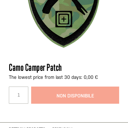
Vai
Camo Camper Patch
all'inizio
della
The lowest price from last 30 days: 0,00 €
galleria
di
NON DISPONIBILE
immagini