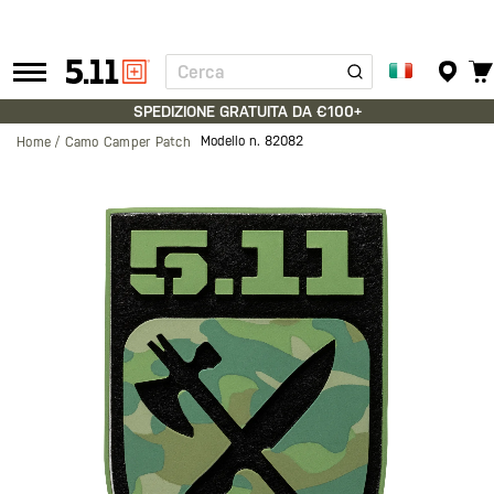
Cerca
Tactical
Gear
SPEDIZIONE GRATUITA DA €100+
Modello n.
82082
Home
Camo Camper Patch
Vai
alla
fine
della
galleria
di
immagini