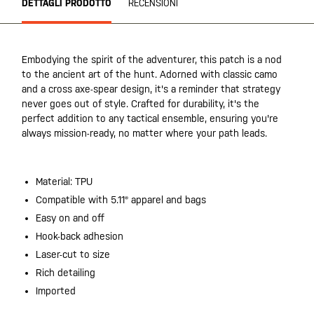
DETTAGLI PRODOTTO
RECENSIONI
Embodying the spirit of the adventurer, this patch is a nod
to the ancient art of the hunt. Adorned with classic camo
and a cross axe-spear design, it's a reminder that strategy
never goes out of style. Crafted for durability, it's the
perfect addition to any tactical ensemble, ensuring you're
always mission-ready, no matter where your path leads.
Material: TPU
Compatible with 5.11® apparel and bags
Easy on and off
Hook-back adhesion
Laser-cut to size
Rich detailing
Imported