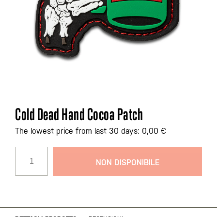
Vai
Cold Dead Hand Cocoa Patch
all'inizio
della
The lowest price from last 30 days: 0,00 €
galleria
di
NON DISPONIBILE
immagini