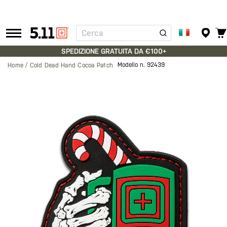
Cerca
Tactical
Gear
SPEDIZIONE GRATUITA DA €100+
Modello n.
92439
Home
Cold Dead Hand Cocoa Patch
Vai
alla
fine
della
galleria
di
immagini