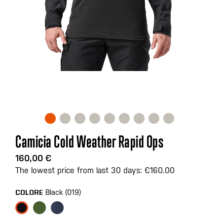
Vai
Camicia Cold Weather Rapid Ops
all'inizio
della
160,00 €
galleria
The lowest price from last 30 days: €160.00
di
immagini
Black (019)
COLORE