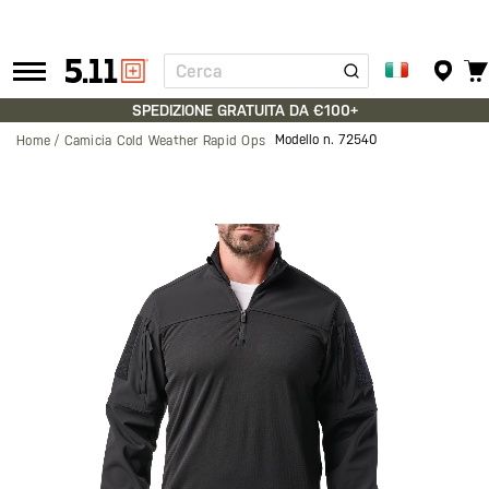
Cerca
Tactical
Gear
SPEDIZIONE GRATUITA DA €100+
Modello n.
72540
Home
Camicia Cold Weather Rapid Ops
Vai
alla
fine
della
galleria
di
immagini