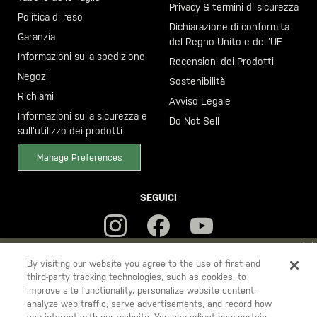
Privacy & termini di sicurezza
Politica di reso
Dichiarazione di conformità
Garanzia
del Regno Unito e dell’UE
Informazioni sulla spedizione
Recensioni dei Prodotti
Negozi
Sostenibilità
Richiami
Avviso Legale
Informazioni sulla sicurezza e
Do Not Sell
sull’utilizzo dei prodotti
Manage Preferences
SEGUICI
YOU ARE SHOPPING ON OUR
ITALIA
SITE. WOULD YOU LIKE TO
By visiting our website you agree to the use of first and
third-party tracking technologies, such as cookies, to
SHIP TO ANOTHER COUNTRY?
improve site functionality, personalize website content,
5.11
STAY ON
ITALIA
analyze web traffic, serve advertisements, and record how
Tactical