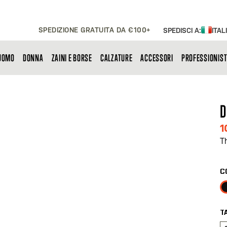
SPEDIZIONE GRATUITA DA €100+
SPEDISCI A:
ITAL
UOMO
DONNA
ZAINI E BORSE
CALZATURE
ACCESSORI
PROFESSIONIST
D
1
T
C
T