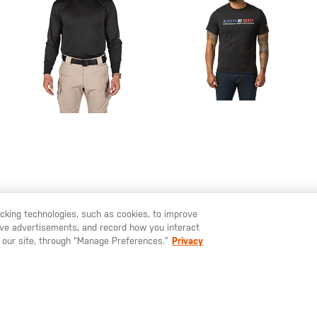
racking technologies, such as cookies, to improve
62,00 €
9,00 €
30,00 €
serve advertisements, and record how you interact
 LIKE TO SHIP TO ANOTHER COUNTRY?
STAY ON
ITALIA
 our site, through “Manage Preferences.”
Privacy
Confezione da
Maglietta ABR
Performance Utili-T a
Francia
manica lunga