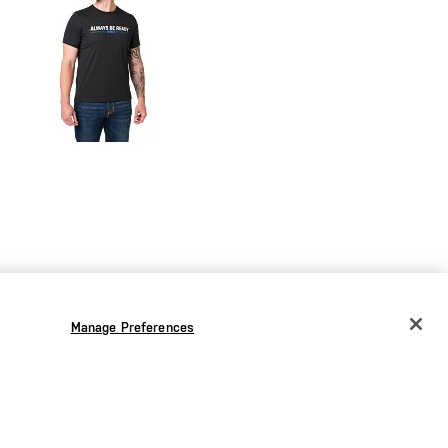
9,00 €
30,00 €
Manage Preferences
CHANGE COUNTRY
Maglietta ABR Grecia
EUROPE
Austria
€
Belgio
€