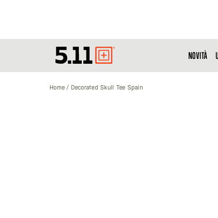
NOVITÀ
Tactical
Gear
Home
Decorated Skull Tee Spain
Vai
alla
fine
della
galleria
di
immagini