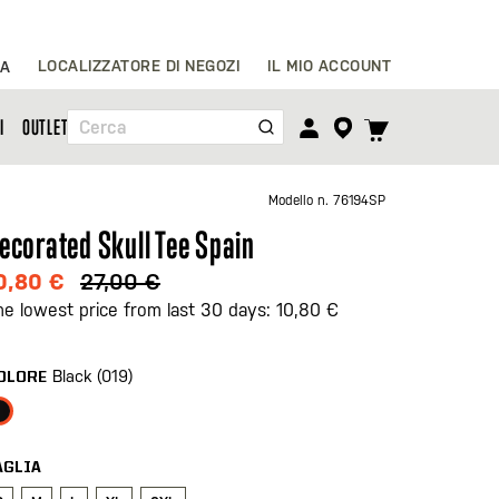
Salta
LOCALIZZATORE DI NEGOZI
IL MIO ACCOUNT
IA
al
contenuto
TOGGLE
I
OUTLET
Cerca
CART
MENU
Modello n.
76194SP
ecorated Skull Tee Spain
0,80 €
27,00 €
he lowest price from last 30 days: 10,80 €
Black (019)
OLORE
AGLIA