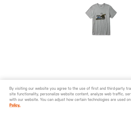
By visiting our website you agree to the use of first and third-party t
32,00 €
site functionality, personalize website content, analyze web traffic, 
YOU ARE SHOPPING ON OUR
ITALIA
SITE. WOULD YOU
with our website. You can adjust how certain technologies are used on
Maglietta a manica
Policy.
corta Battle Rattle
Tank