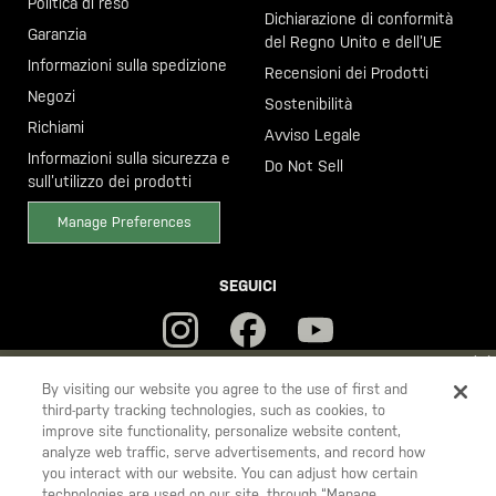
Politica di reso
Dichiarazione di conformità
Garanzia
del Regno Unito e dell’UE
Informazioni sulla spedizione
Recensioni dei Prodotti
Negozi
Sostenibilità
Richiami
Avviso Legale
Informazioni sulla sicurezza e
Do Not Sell
sull’utilizzo dei prodotti
Manage Preferences
SEGUICI
YOU ARE SHOPPING ON OUR
ITALIA
SITE. WOULD YOU LIKE TO
By visiting our website you agree to the use of first and
third-party tracking technologies, such as cookies, to
SHIP TO ANOTHER COUNTRY?
improve site functionality, personalize website content,
5.11
STAY ON
ITALIA
analyze web traffic, serve advertisements, and record how
Tactical
you interact with our website. You can adjust how certain
CHANGE COUNTRY
technologies are used on our site, through “Manage