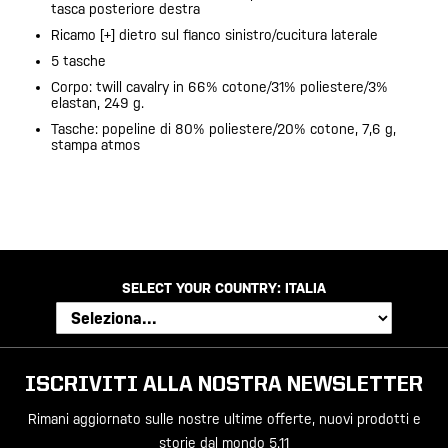
tasca posteriore destra
Ricamo [+] dietro sul fianco sinistro/cucitura laterale
5 tasche
Corpo: twill cavalry in 66% cotone/31% poliestere/3%
elastan, 249 g.
Tasche: popeline di 80% poliestere/20% cotone, 7,6 g,
stampa atmos
SELECT YOUR COUNTRY:
ITALIA
ISCRIVITI ALLA NOSTRA NEWSLETTER
Rimani aggiornato sulle nostre ultime offerte, nuovi prodotti e
storie dal mondo 5.11