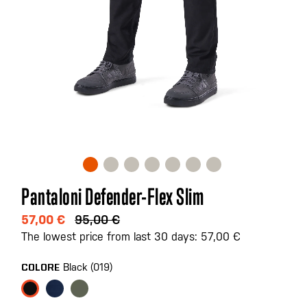
Vai
Pantaloni Defender-Flex Slim
all'inizio
della
57,00 €
95,00 €
galleria
The lowest price from last 30 days: 57,00 €
di
immagini
Black (019)
COLORE