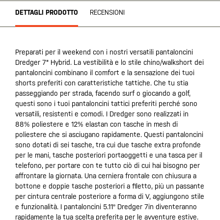
DETTAGLI PRODOTTO
RECENSIONI
Preparati per il weekend con i nostri versatili pantaloncini
Dredger 7" Hybrid. La vestibilità e lo stile chino/walkshort dei
pantaloncini combinano il comfort e la sensazione dei tuoi
shorts preferiti con caratteristiche tattiche. Che tu stia
passeggiando per strada, facendo surf o giocando a golf,
questi sono i tuoi pantaloncini tattici preferiti perché sono
versatili, resistenti e comodi. I Dredger sono realizzati in
88% poliestere e 12% elastan con tasche in mesh di
poliestere che si asciugano rapidamente. Questi pantaloncini
sono dotati di sei tasche, tra cui due tasche extra profonde
per le mani, tasche posteriori portaoggetti e una tasca per il
telefono, per portare con te tutto ciò di cui hai bisogno per
affrontare la giornata. Una cerniera frontale con chiusura a
bottone e doppie tasche posteriori a filetto, più un passante
per cintura centrale posteriore a forma di V, aggiungono stile
e funzionalità. I pantaloncini 5.11® Dredger 7in diventeranno
rapidamente la tua scelta preferita per le avventure estive.