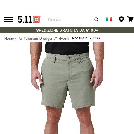
Cerca
Tactical
Gear
SPEDIZIONE GRATUITA DA €100+
Modello n.
73366
Home
Pantaloncini Dredger 7" Hybrid
Vai
alla
fine
della
galleria
di
immagini