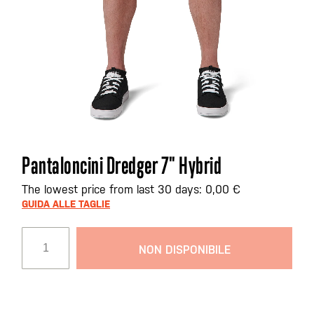
Vai
Pantaloncini Dredger 7" Hybrid
all'inizio
della
The lowest price from last 30 days: 0,00 €
galleria
GUIDA ALLE TAGLIE
di
immagini
NON DISPONIBILE