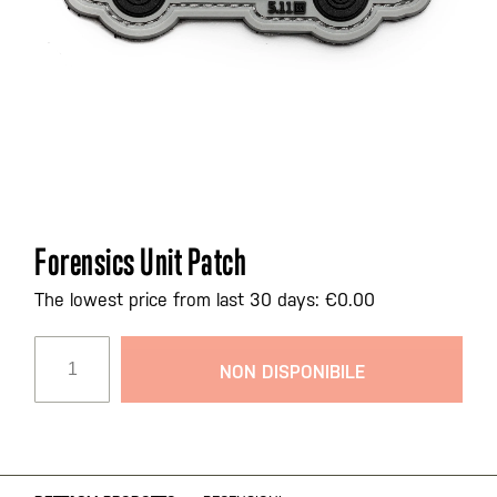
Vai
Forensics Unit Patch
all'inizio
della
The lowest price from last 30 days: €0.00
galleria
di
NON DISPONIBILE
immagini