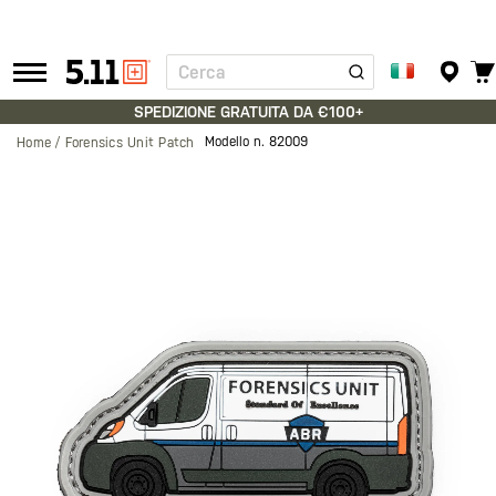
Cerca
Tactical
Gear
SPEDIZIONE GRATUITA DA €100+
Modello n.
82009
Home
Forensics Unit Patch
Vai
alla
fine
della
galleria
di
immagini