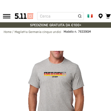
Cerca
Tactical
Gear
SPEDIZIONE GRATUITA DA €100+
Modello n.
76339GM
Home
Maglietta Germania cinque undici
Vai
alla
fine
della
galleria
di
immagini