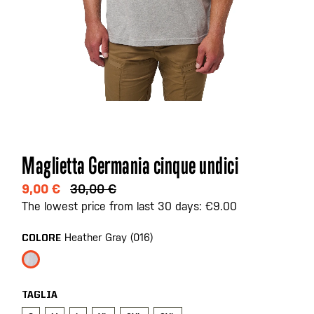
Vai
Maglietta Germania cinque undici
all'inizio
della
9,00 €
30,00 €
galleria
The lowest price from last 30 days: €9.00
di
immagini
Heather Gray (016)
COLORE
TAGLIA