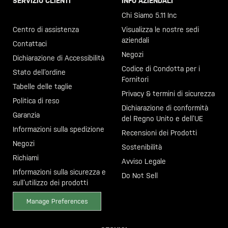
SERVIZIO CLIENTI
INFO AZIENDALI
Chiama il +46 40 23 00 80
Chi Siamo 5.11 Inc
Centro di assistenza
Visualizza le nostre sedi
aziendali
Contattaci
Negozi
Dichiarazione di Accessibilità
Codice di Condotta per i
Stato dell’ordine
Fornitori
Tabelle delle taglie
Privacy & termini di sicurezza
Politica di reso
Dichiarazione di conformità
Garanzia
del Regno Unito e dell’UE
Informazioni sulla spedizione
Recensioni dei Prodotti
Negozi
Sostenibilità
Richiami
Avviso Legale
Informazioni sulla sicurezza e
Do Not Sell
sull’utilizzo dei prodotti
Manage Preferences