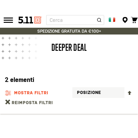
Cerca
Tactical
Gear
SPEDIZIONE GRATUITA DA €100+
DEEPER DEAL
2
elementi
I
MOSTRA FILTRI
LA
REIMPOSTA FILTRI
D
D