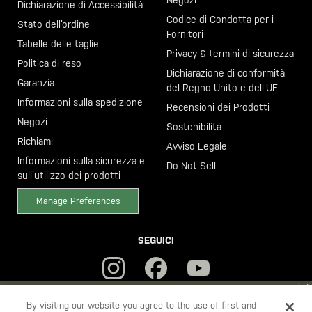
Dichiarazione di Accessibilità
Codice di Condotta per i
Stato dell’ordine
Fornitori
Tabelle delle taglie
Privacy & termini di sicurezza
Politica di reso
Dichiarazione di conformità
Garanzia
del Regno Unito e dell’UE
Informazioni sulla spedizione
Recensioni dei Prodotti
Negozi
Sostenibilità
Richiami
Avviso Legale
Informazioni sulla sicurezza e
Do Not Sell
sull’utilizzo dei prodotti
Manage Preferences
SEGUICI
YOU ARE SHOPPING ON OUR
ITALIA
SITE. WOULD YOU LIKE TO
By visiting our website you agree to the use of first and