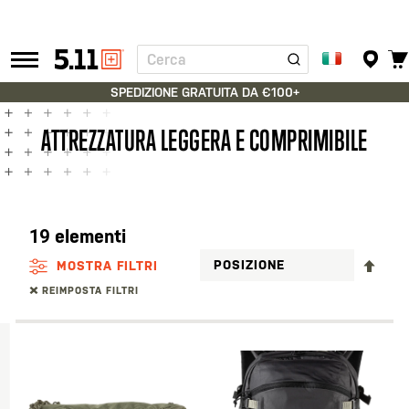
Cerca
Tactical
Gear
SPEDIZIONE GRATUITA DA €100+
ATTREZZATURA LEGGERA E COMPRIMIBILE
19
elementi
IMP
MOSTRA FILTRI
LA
REIMPOSTA FILTRI
DIR
DEC