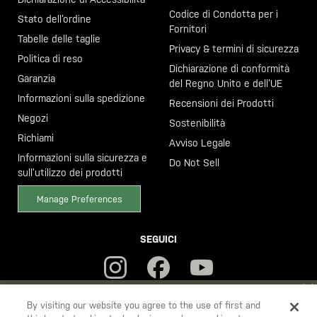
Codice di Condotta per i
Stato dell’ordine
Fornitori
Tabelle delle taglie
Privacy & termini di sicurezza
Politica di reso
Dichiarazione di conformità
Garanzia
del Regno Unito e dell’UE
Informazioni sulla spedizione
Recensioni dei Prodotti
Negozi
Sostenibilità
Richiami
Avviso Legale
Informazioni sulla sicurezza e
Do Not Sell
sull’utilizzo dei prodotti
Manage Preferences
SEGUICI
YOU ARE SHOPPING ON OUR
ITALIA
SITE. WOULD YOU LIKE TO
By visiting our website you agree to the use of first and