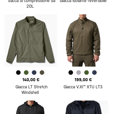
Sacca di compressione da
Giacca isolante reversibile
20L
140,00 €
199,00 €
Giacca LT Stretch
Giacca V.XI™ XTU LT3
Windshell