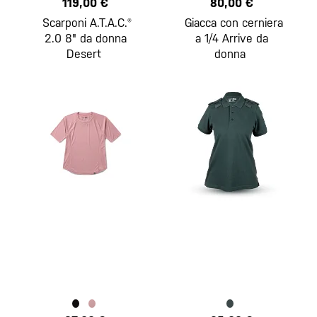
119,00 €
80,00 €
Scarponi A.T.A.C.®
Giacca con cerniera
2.0 8" da donna
a 1/4 Arrive da
Desert
donna