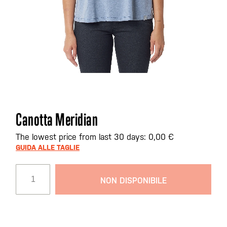
Vai
Canotta Meridian
all'inizio
della
The lowest price from last 30 days: 0,00 €
galleria
GUIDA ALLE TAGLIE
di
immagini
NON DISPONIBILE