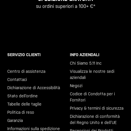
su ordini superiori a 100+ €*
SERVIZIO CLIENTI
INFO AZIENDALI
Chiama il +46 40 23 00 80
Chi Siamo 5.11 Inc
Centro di assistenza
Visualizza le nostre sedi
aziendali
Contattaci
Negozi
Dichiarazione di Accessibilità
Codice di Condotta per i
Stato dell’ordine
Fornitori
Tabelle delle taglie
Privacy & termini di sicurezza
Politica di reso
Dichiarazione di conformità
Garanzia
del Regno Unito e dell’UE
Informazioni sulla spedizione
Recensioni dei Prodotti