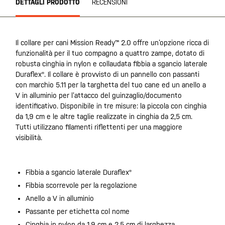
DETTAGLI PRODOTTO
RECENSIONI
Il collare per cani Mission Ready™ 2.0 offre un’opzione ricca di
funzionalità per il tuo compagno a quattro zampe, dotato di
robusta cinghia in nylon e collaudata fibbia a sgancio laterale
Duraflex®. Il collare è provvisto di un pannello con passanti
con marchio 5.11 per la targhetta del tuo cane ed un anello a
V in alluminio per l’attacco del guinzaglio/documento
identificativo. Disponibile in tre misure: la piccola con cinghia
da 1,9 cm e le altre taglie realizzate in cinghia da 2,5 cm.
Tutti utilizzano filamenti riflettenti per una maggiore
visibilità.
Fibbia a sgancio laterale Duraflex®
Fibbia scorrevole per la regolazione
Anello a V in alluminio
Passante per etichetta col nome
Cinghia in nylon da 1,9 cm e 2,5 cm di larghezza