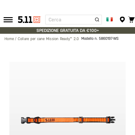
Cerca
Tactical
Gear
SPEDIZIONE GRATUITA DA €100+
Modello n.
5860197-WS
Home
Collare per cane Mission Ready™ 2.0
Vai
alla
fine
della
galleria
di
immagini