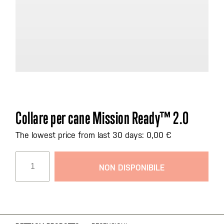
Vai
Collare per cane Mission Ready™ 2.0
all'inizio
della
The lowest price from last 30 days: 0,00 €
galleria
di
NON DISPONIBILE
immagini