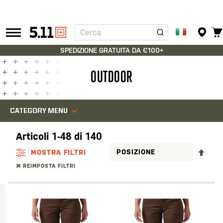
Cerca
Tactical
Gear
SPEDIZIONE GRATUITA DA €100+
OUTDOOR
CATEGORY MENU
Articoli
1
-
48
di
140
IMP
MOSTRA FILTRI
LA
REIMPOSTA FILTRI
DIR
DEC