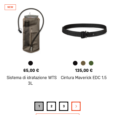
65,00 €
135,00 €
Sistema di idratazione WTS
Cintura Maverick EDC 1.5
3L
Pagina
PAGINA
SUCCESSIVO
Attualmente stai leggendo la pagina
Pagina
Pagina
1
2
3