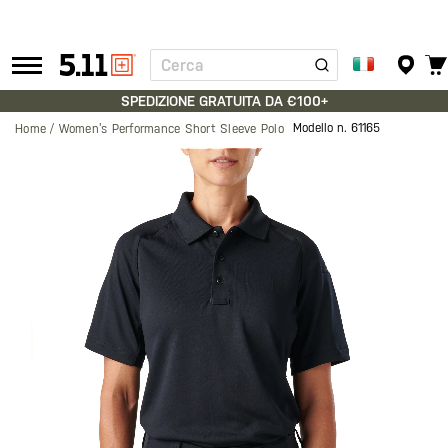
Cerca
Tactical
Gear
SPEDIZIONE GRATUITA DA €100+
Modello n.
61165
Home
Women’s Performance Short Sleeve Polo
Vai
alla
fine
della
galleria
di
immagini