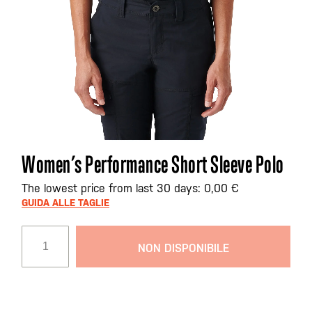
Vai
Women’s Performance Short Sleeve Polo
all'inizio
della
The lowest price from last 30 days: 0,00 €
galleria
GUIDA ALLE TAGLIE
di
immagini
NON DISPONIBILE