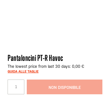
Vai
Pantaloncini PT-R Havoc
all'inizio
della
The lowest price from last 30 days: 0,00 €
galleria
GUIDA ALLE TAGLIE
di
immagini
NON DISPONIBILE