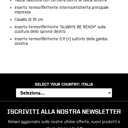
Tasca nascosta con cerniera dietro la tasca sinistra
Inserto termoriflettente interno/etichetta principale
impressa
Cavallo di 19 cm
Inserto termoriflettente "ALWAYS BE READY" sulla
cucitura dello sprone destro
Inserto termoriflettente 5.11 [+] sull’orlo della gamba
sinistra
SELECT YOUR COUNTRY:
ITALIA
ISCRIVITI ALLA NOSTRA NEWSLETTER
Rimani aggiornato sulle nostre ultime offerte, nuovi prodotti e