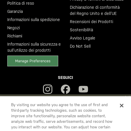
Politica di reso
Dichiarazione di conformità
Garanzia
del Regno Unito e dell’UE
Informazioni sulla spedizione
Recensioni dei Prodotti
Negozi
Sostenibilità
Richiami
Avviso Legale
Informazioni sulla sicurezza e
Do Not Sell
sull’utilizzo dei prodotti
Manage Preferences
SEGUICI
YOU ARE SHOPPING ON OUR
ITALIA
SITE. WOULD YOU LIKE TO
By visiting our website you agree to the use of first and
third-party tracking technologies, such as cookies, to
SHIP TO ANOTHER COUNTRY?
improve site functionality, personalize website content,
5.11
STAY ON
ITALIA
analyze web traffic, serve advertisements, and record how
Tactical
you interact with our website. You can adjust how certain