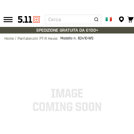
Cerca
Tactical
Gear
SPEDIZIONE GRATUITA DA €100+
Modello n.
82410-WS
Home
Pantaloncini PT-R Havoc
Vai
alla
fine
della
galleria
di
immagini