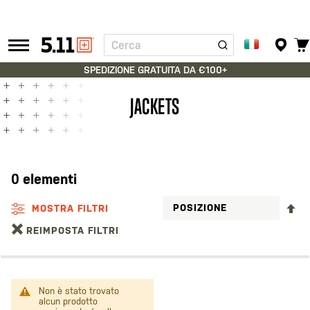
Cerca
Tactical
Gear
SPEDIZIONE GRATUITA DA €100+
JACKETS
0
elementi
I
MOSTRA FILTRI
LA
REIMPOSTA FILTRI
D
D
Non è stato trovato
alcun prodotto