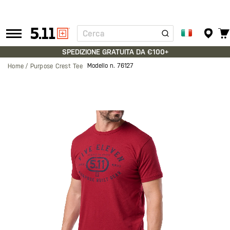
Cerca
Tactical
Gear
SPEDIZIONE GRATUITA DA €100+
Modello n.
76127
Home
Purpose Crest Tee
Vai
alla
fine
della
galleria
di
immagini