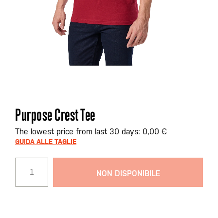
Vai
Purpose Crest Tee
all'inizio
della
The lowest price from last 30 days: 0,00 €
galleria
GUIDA ALLE TAGLIE
di
immagini
NON DISPONIBILE