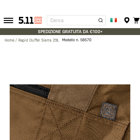
Cerca
Tactical
Gear
SPEDIZIONE GRATUITA DA €100+
Modello n.
56570
Home
Rapid Duffel Sierra 29L
Vai
alla
fine
della
galleria
di
immagini