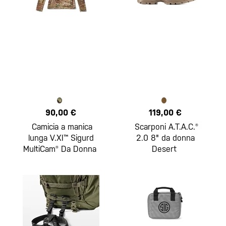
90,00 €
119,00 €
Camicia a manica
Scarponi A.T.A.C.®
lunga V.XI™ Sigurd
2.0 8" da donna
MultiCam® Da Donna
Desert