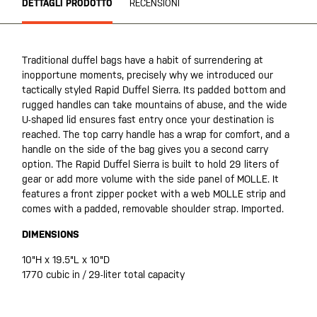
DETTAGLI PRODOTTO
RECENSIONI
Traditional duffel bags have a habit of surrendering at
inopportune moments, precisely why we introduced our
tactically styled Rapid Duffel Sierra. Its padded bottom and
rugged handles can take mountains of abuse, and the wide
U-shaped lid ensures fast entry once your destination is
reached. The top carry handle has a wrap for comfort, and a
handle on the side of the bag gives you a second carry
option. The Rapid Duffel Sierra is built to hold 29 liters of
gear or add more volume with the side panel of MOLLE. It
features a front zipper pocket with a web MOLLE strip and
comes with a padded, removable shoulder strap. Imported.
DIMENSIONS
10"H x 19.5"L x 10"D
1770 cubic in / 29-liter total capacity