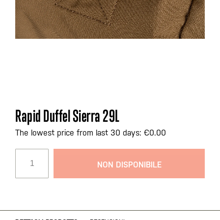
Vai
Rapid Duffel Sierra 29L
all'inizio
della
The lowest price from last 30 days: €0.00
galleria
di
NON DISPONIBILE
immagini