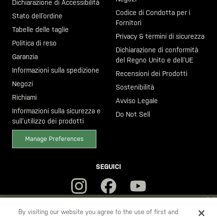
Dichiarazione di Accessibilità
Codice di Condotta per i
Stato dell’ordine
Fornitori
Tabelle delle taglie
Privacy & termini di sicurezza
Politica di reso
Dichiarazione di conformità
Garanzia
del Regno Unito e dell’UE
Informazioni sulla spedizione
Recensioni dei Prodotti
Negozi
Sostenibilità
Richiami
Avviso Legale
Informazioni sulla sicurezza e
Do Not Sell
sull’utilizzo dei prodotti
Manage Preferences
SEGUICI
YOU ARE SHOPPING ON OUR
ITALIA
SITE. WOULD YOU LIKE TO
By visiting our website you agree to the use of first and