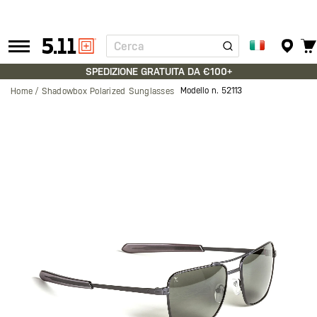
Cerca
Tactical
Gear
SPEDIZIONE GRATUITA DA €100+
Modello n.
52113
Home
Shadowbox Polarized Sunglasses
Vai
alla
fine
della
galleria
di
immagini