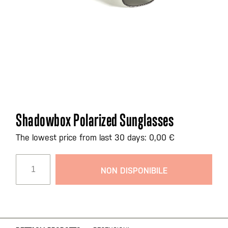
Vai
Shadowbox Polarized Sunglasses
all'inizio
della
The lowest price from last 30 days: 0,00 €
galleria
di
NON DISPONIBILE
immagini