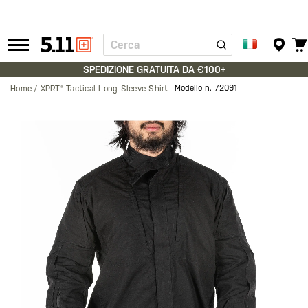
Cerca
Tactical
Gear
SPEDIZIONE GRATUITA DA €100+
Modello n.
72091
Home
XPRT® Tactical Long Sleeve Shirt
Vai
alla
fine
della
galleria
di
immagini