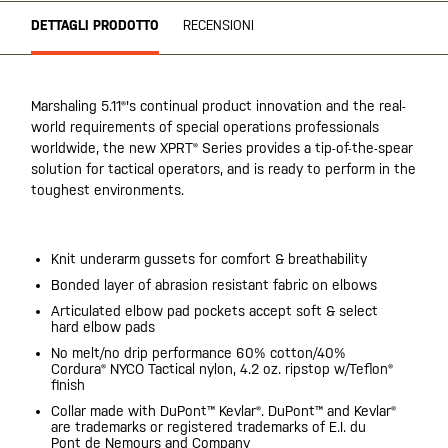
DETTAGLI PRODOTTO
RECENSIONI
Marshaling 5.11®'s continual product innovation and the real-
world requirements of special operations professionals
worldwide, the new XPRT® Series provides a tip-of-the-spear
solution for tactical operators, and is ready to perform in the
toughest environments.
Knit underarm gussets for comfort & breathability
Bonded layer of abrasion resistant fabric on elbows
Articulated elbow pad pockets accept soft & select
hard elbow pads
No melt/no drip performance 60% cotton/40%
Cordura® NYCO Tactical nylon, 4.2 oz. ripstop w/Teflon®
finish
Collar made with DuPont™ Kevlar®. DuPont™ and Kevlar®
are trademarks or registered trademarks of E.I. du
Pont de Nemours and Company