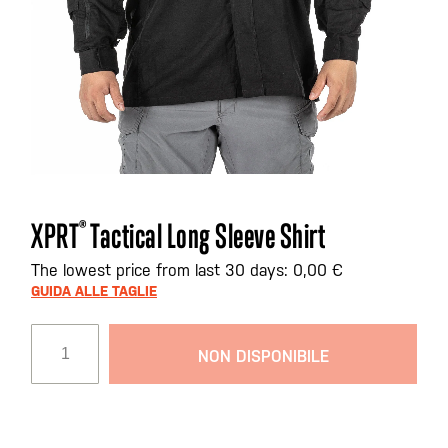
Vai
XPRT
®
Tactical Long Sleeve Shirt
all'inizio
della
The lowest price from last 30 days: 0,00 €
galleria
GUIDA ALLE TAGLIE
di
immagini
NON DISPONIBILE