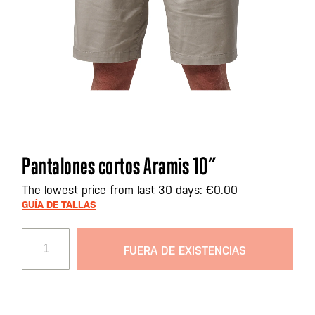
Saltar
Pantalones cortos Aramis 10”
al
comienzo
The lowest price from last 30 days: €0.00
de
GUÍA DE TALLAS
la
galería
FUERA DE EXISTENCIAS
de
imágenes