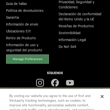
Privacidad, Seguridad y
Guía de tallas
Condiciones
Política de devoluciones
Declaración de conformidad
Garantía
del Reino Unido y la UE
Información de envío
Reseñas de Productos
Ubicaciones 5.11
Sostenibilidad
Retiro de Producto
Información Legal
Información de uso y
Do Not Sell
seguridad del producto
Manage Preferences
SÍGUENOS
YOU ARE SHOPPING ON OUR
ESPAÑA
SITE. WOULD YOU LIKE
By visiting our website you agree to the use of first and
third-party tracking technologies, such as cookies, to
TO SHIP TO ANOTHER COUNTRY?
improve site functionality, personalize website content,
5.11
STAY ON
ESPAÑA
analyze web traffic, serve advertisements, and record how