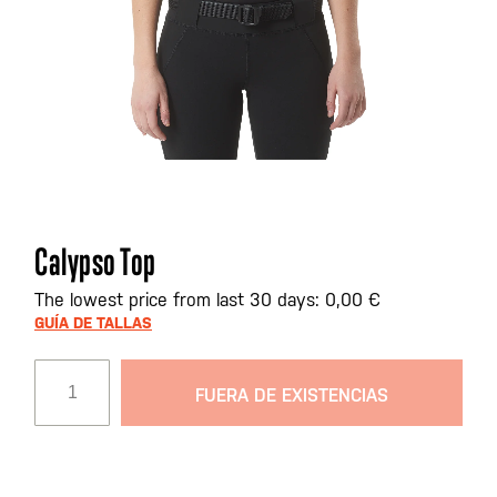
Saltar
Calypso Top
al
comienzo
The lowest price from last 30 days: 0,00 €
de
GUÍA DE TALLAS
la
galería
FUERA DE EXISTENCIAS
de
imágenes