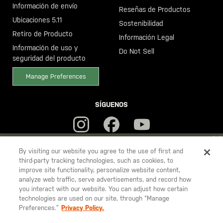
Información de envío
Reseñas de Productos
Ubicaciones 5.11
Sostenibilidad
Retiro de Producto
Información Legal
Información de uso y
Do Not Sell
seguridad del producto
Manage Preferences
SÍGUENOS
YOU ARE SHOPPING ON OUR
ESPAÑA
SITE. WOULD YOU LIKE
By visiting our website you agree to the use of first and
third-party tracking technologies, such as cookies, to
TO SHIP TO ANOTHER COUNTRY?
improve site functionality, personalize website content,
5.11
STAY ON
ESPAÑA
analyze web traffic, serve advertisements, and record how
Tactical
you interact with our website. You can adjust how certain
CHANGE COUNTRY
technologies are used on our site, through “Manage
Preferences.”
Privacy Policy.
© 2026 5.11, Inc. Todos los derechos reservados.
EUROPE