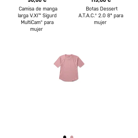
90,00 €
119,00 €
Camisa de manga
Botas Dessert
larga V.XI™ Sigurd
A.T.A.C.® 2.0 8" para
MultiCam® para
mujer
mujer