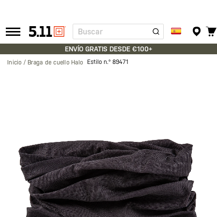
Buscar
Tactical
Gear
ENVÍO GRATIS DESDE €100+
Estilo n.º
89471
Inicio
Braga de cuello Halo
Saltar
al
final
de
la
galería
de
imágenes