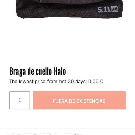
Saltar
Braga de cuello Halo
al
comienzo
The lowest price from last 30 days: 0,00 €
de
la
FUERA DE EXISTENCIAS
galería
de
imágenes