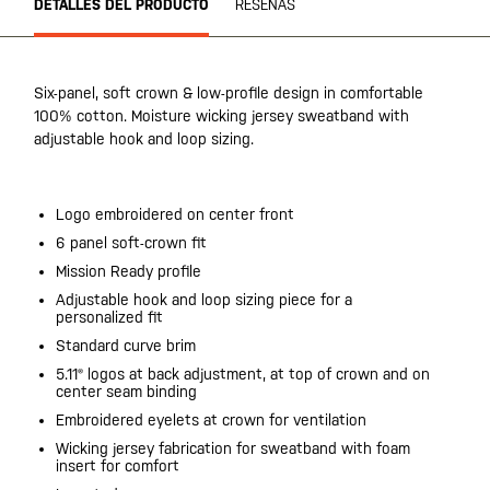
DETALLES DEL PRODUCTO
RESEÑAS
Six-panel, soft crown & low-profile design in comfortable
100% cotton. Moisture wicking jersey sweatband with
adjustable hook and loop sizing.
Logo embroidered on center front
6 panel soft-crown fit
Mission Ready profile
Adjustable hook and loop sizing piece for a
personalized fit
Standard curve brim
5.11® logos at back adjustment, at top of crown and on
center seam binding
Embroidered eyelets at crown for ventilation
Wicking jersey fabrication for sweatband with foam
insert for comfort