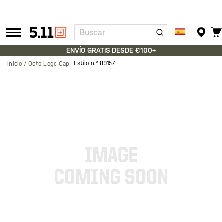
Buscar
Tactical
Gear
ENVÍO GRATIS DESDE €100+
Estilo n.º
89157
Inicio
Octo Logo Cap
Saltar
al
final
de
la
galería
de
imágenes