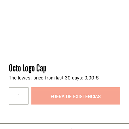
Saltar
Octo Logo Cap
al
comienzo
The lowest price from last 30 days: 0,00 €
de
la
FUERA DE EXISTENCIAS
galería
de
imágenes