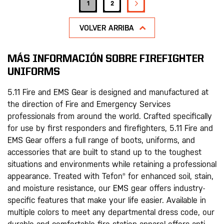
PÁGINA
SIGUIENTE
Actualmente estás leyendo página
Página
1
2
VOLVER ARRIBA
MÁS INFORMACIÓN SOBRE FIREFIGHTER
UNIFORMS
5.11 Fire and EMS Gear is designed and manufactured at
the direction of Fire and Emergency Services
professionals from around the world. Crafted specifically
for use by first responders and firefighters, 5.11 Fire and
EMS Gear offers a full range of boots, uniforms, and
accessories that are built to stand up to the toughest
situations and environments while retaining a professional
appearance. Treated with Tefon® for enhanced soil, stain,
and moisture resistance, our EMS gear offers industry-
specific features that make your life easier. Available in
multiple colors to meet any departmental dress code, our