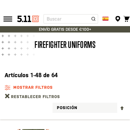
Buscar
Tactical
Gear
ENVÍO GRATIS DESDE €100+
FIREFIGHTER UNIFORMS
Artículos
1
-
48
de
64
MOSTRAR FILTROS
RESTABLECER FILTROS
FI
D
D