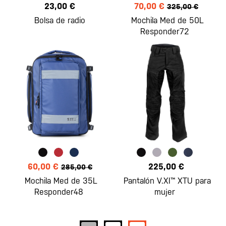
23,00 €
70,00 €
325,00 €
Bolsa de radio
Mochila Med de 50L
Responder72
60,00 €
225,00 €
285,00 €
Mochila Med de 35L
Pantalón V.XI™ XTU para
Responder48
mujer
Página