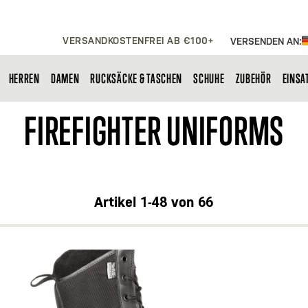
VERSANDKOSTENFREI AB €100+
VERSENDEN AN:
HERREN
DAMEN
RUCKSÄCKE & TASCHEN
SCHUHE
ZUBEHÖR
EINSA
FIREFIGHTER UNIFORMS
Artikel
1
-
48
von
66