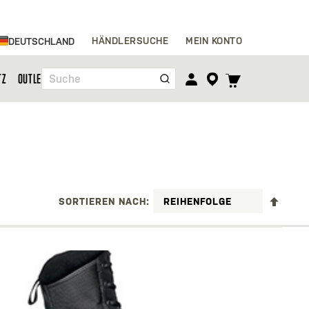
Zum
HÄNDLERSUCHE
MEIN KONTO
DEUTSCHLAND
Inhalt
springen
TOGGLE
TZ
OUTLET
Suche
CART
MENU
ABST
SORTIEREN NACH
SORT