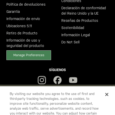
Condiciones
Política de devoluciones
Declaración de conformidad
Garantía
del Reino Unido y la UE
Información de envío
Reseñas de Productos
Ubicaciones 5.11
Sostenibilidad
Retiro de Producto
Información Legal
Información de uso y
Do Not Sell
seguridad del producto
Manage Preferences
SÍGUENOS
YOU ARE SHOPPING ON OUR
ESPAÑA
SITE. WOULD YOU LIKE
By visiting our website you agree to the use of first and
third-party tracking technologies, such as cookies, to
TO SHIP TO ANOTHER COUNTRY?
improve site functionality, personalize website content,
5.11
STAY ON
ESPAÑA
analyze web traffic, serve advertisements, and record how
Tactical
you interact with our website. You can adjust how certain