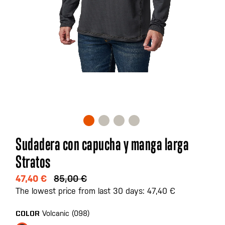
Saltar
Sudadera con capucha y manga larga
al
Stratos
comienzo
de
47,40 €
85,00 €
la
The lowest price from last 30 days: 47,40 €
galería
de
Volcanic (098)
COLOR
imágenes