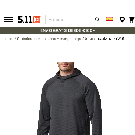
Buscar
Tactical
Gear
ENVÍO GRATIS DESDE €100+
Estilo n.º
78048
Inicio
Sudadera con capucha y manga larga Stratos
Saltar
al
final
de
la
galería
de
imágenes