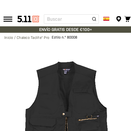
Buscar
Tactical
Gear
ENVÍO GRATIS DESDE €100+
Estilo n.º
80008
Inicio
Chaleco Taclite® Pro
Saltar
al
final
de
la
galería
de
imágenes