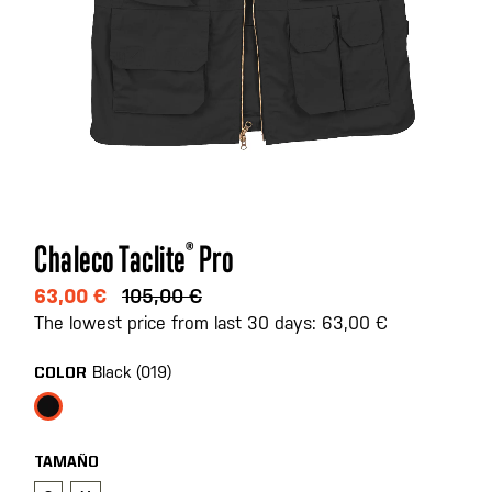
Saltar
Chaleco Taclite
®
Pro
al
comienzo
63,00 €
105,00 €
de
The lowest price from last 30 days: 63,00 €
la
galería
Black (019)
COLOR
de
imágenes
TAMAÑO